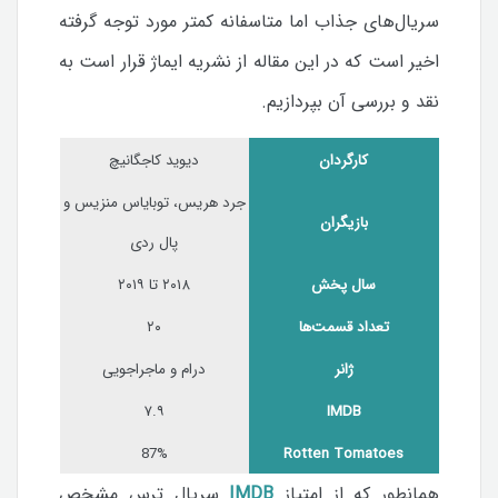
سریال‌های جذاب اما متاسفانه کمتر مورد توجه گرفته
اخیر است که در این مقاله از نشریه ایماژ قرار است به
نقد و بررسی آن بپردازیم.
کارگردان
دیوید کاجگانیچ
جرد هریس، توبایاس منزیس و
بازیگران
پال ردی
سال پخش
۲۰۱۸ تا ۲۰۱۹
تعداد قسمت‌ها
۲۰
ژانر
درام و ماجراجویی
۷.۹
IMDB
87%
Rotten Tomatoes
همانطور که از امتیاز
IMDB
سریال ترس مشخص