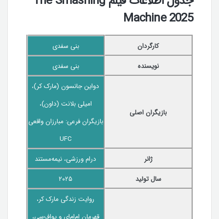
جدول اطلاعات فیلم The Smashing
Machine 2025
کارگردان
بنی سفدی
نویسنده
بنی سفدی
دواین جانسون (مارک کر)،
امیلی بلانت (داون)،
بازیگران اصلی
بازیگران فرعی: مبارزان واقعی
UFC
ژانر
درام ورزشی، نیمه‌مستند
سال تولید
۲۰۲۵
روایت زندگی مارک کر،
قهرمان ام‌ام‌ای و یو‌اف‌سی،