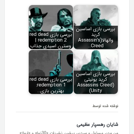
بررسی بازی اساسین
کرید
بررسی بازی red dead
والهالا(Assassin's
redemption 2 |
Creed…
وسترن اسیدی جذاب
بررسی بازی اساسین
کرید یونیتی
بررسی بازی red dead
redemption 1:
(Assassins Creed
Unity)
بهترین بازی…
نوشته شده توسط
شایان رهسپار عظیمی
من مدیر مسئول و سردبیر پیشین نشریات «30نما» و «ایماژ»