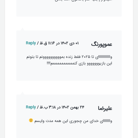
عموپورنگ
۰۱ دی ۱۴۰۲ در ۱۱:۱۶ ق.ظ
/
Reply
وااااااااااااای تا ۲۰۲۵ فقط زنده بموووووووووونم تا بتونم
این بازیووووووو بازی کنممممممممممم!!!!
علیرضا
۲۴ بهمن ۱۴۰۲ در ۳:۱۸ ب.ظ
/
Reply
واااااااای خدای من چجوری این همه مدت وایسم